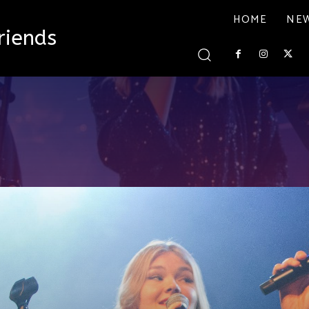
HOME
NE
riends